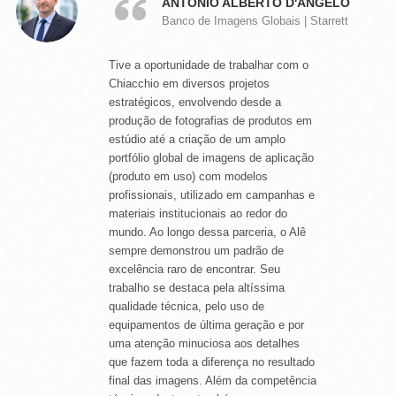
ANTONIO ALBERTO D'ANGELO
Imagens Oficiais de Produtos | SEMP
Banco de Imagens Globais | Starrett
TCL
Tive a oportunidade de trabalhar com o
O Alexandre foi responsável pelas fotos
Chiacchio em diversos projetos
de diversos produtos do portfólio
estratégicos, envolvendo desde a
durante seu período na SEMP TCL,
produção de fotografias de produtos em
entre eletroportáteis e eletrônicos. Seu
estúdio até a criação de um amplo
trabalho sempre foi impecável,
portfólio global de imagens de aplicação
utilizando equipamentos de ponta e um
(produto em uso) com modelos
excelente tratamento de imagem. Além
profissionais, utilizado em campanhas e
da qualidade técnica, destaco sua ética
materiais institucionais ao redor do
profissional excepcional: é pontual,
mundo. Ao longo dessa parceria, o Alê
cumpre rigorosamente os prazos e
sempre demonstrou um padrão de
entrega exatamente o que foi prometido.
excelência raro de encontrar. Seu
É, sem dúvida, um profissional muito
trabalho se destaca pela altíssima
compentente, além de ser gente
qualidade técnica, pelo uso de
finíssima!
equipamentos de última geração e por
uma atenção minuciosa aos detalhes
que fazem toda a diferença no resultado
final das imagens. Além da competência