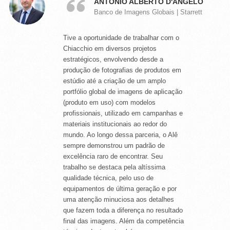
ANTONIO ALBERTO D'ANGELO
Imagens Oficiais de Produtos | SEMP
Banco de Imagens Globais | Starrett
TCL
Tive a oportunidade de trabalhar com o
O Alexandre foi responsável pelas fotos
Chiacchio em diversos projetos
de diversos produtos do portfólio
estratégicos, envolvendo desde a
durante seu período na SEMP TCL,
produção de fotografias de produtos em
entre eletroportáteis e eletrônicos. Seu
estúdio até a criação de um amplo
trabalho sempre foi impecável,
portfólio global de imagens de aplicação
utilizando equipamentos de ponta e um
(produto em uso) com modelos
excelente tratamento de imagem. Além
profissionais, utilizado em campanhas e
da qualidade técnica, destaco sua ética
materiais institucionais ao redor do
profissional excepcional: é pontual,
mundo. Ao longo dessa parceria, o Alê
cumpre rigorosamente os prazos e
sempre demonstrou um padrão de
entrega exatamente o que foi prometido.
excelência raro de encontrar. Seu
É, sem dúvida, um profissional muito
trabalho se destaca pela altíssima
compentente, além de ser gente
qualidade técnica, pelo uso de
finíssima!
equipamentos de última geração e por
uma atenção minuciosa aos detalhes
que fazem toda a diferença no resultado
final das imagens. Além da competência